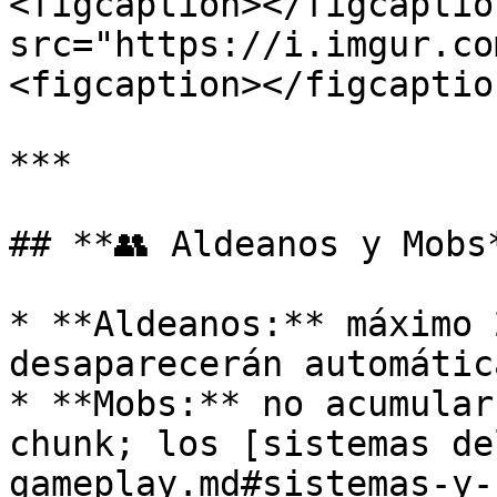
<figcaption></figcaptio
src="https://i.imgur.co
<figcaption></figcaptio
***

## **👥 Aldeanos y Mobs*
* **Aldeanos:** máximo 
desaparecerán automátic
* **Mobs:** no acumular
chunk; los [sistemas de
gameplay.md#sistemas-y-