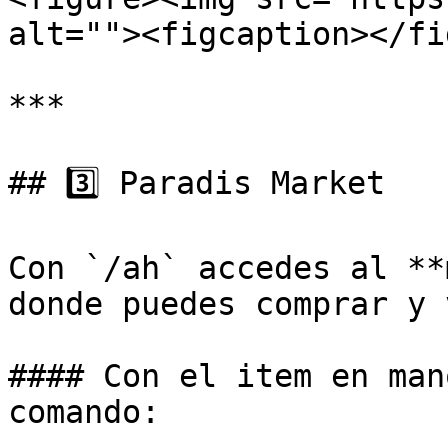
alt=""><figcaption></fi
***

## 3️⃣ Paradis Market

Con `/ah` accedes al **
donde puedes comprar y 
#### Con el item en man
comando:
