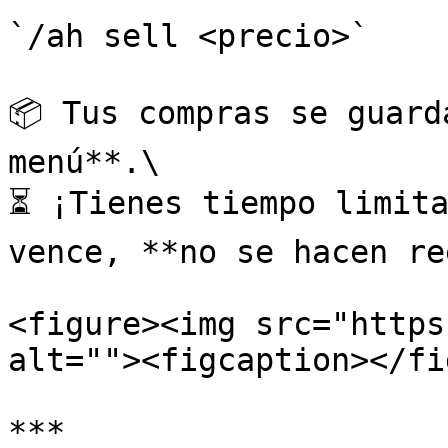
`/ah sell <precio>`

📦 Tus compras se guard
menú**.\

⏳ ¡Tienes tiempo limita
vence, **no se hacen re
<figure><img src="https
alt=""><figcaption></fi
***
