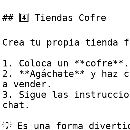
## 4️⃣ Tiendas Cofre

Crea tu propia tienda f
1. Coloca un **cofre**.

2. **Agáchate** y haz c
a vender.

3. Sigue las instruccio
chat.

💡 Es una forma diverti