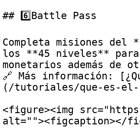
## 6️⃣Battle Pass

Completa misiones del *
los **45 niveles** para
monetarios además de ot
🔗 Más información: [¿Q
(/tutoriales/que-es-el-
<figure><img src="https