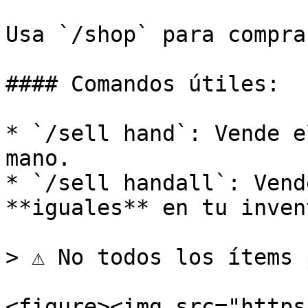
Usa `/shop` para compra
#### Comandos útiles:

* `/sell hand`: Vende e
mano.

* `/sell handall`: Vend
**iguales** en tu inven
> ⚠️ No todos los ítems 
<figure><img src="https