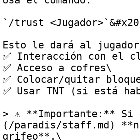
Usa el comando:

`/trust <Jugador>`&#x20;
Esto le dará al jugador
✅ Interacción con el cl
✅ Acceso a cofres\

✅ Colocar/quitar bloque
✅ Usar TNT (si está hab
> ⚠️ **Importante:** Si
(/paradis/staff.md) **n
grifeo**.\
