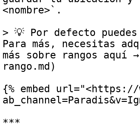
<nombre>`.

> 💡 Por defecto puedes
Para más, necesitas adq
más sobre rangos aquí →
rango.md)

{% embed url="<https://
ab_channel=Paradis&v=Ig
***
