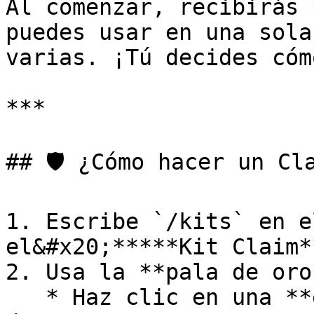
Al comenzar, recibirás 
puedes usar en una sola
varias. ¡Tú decides cóm
***

## 🛡️ ¿Cómo hacer un Cla
1. Escribe `/kits` en e
el&#x20;*****Kit Claim**
2. Usa la **pala de oro
   * Haz clic en una **esquina** del área que 