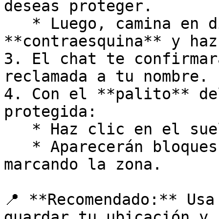
deseas proteger.

   * Luego, camina en diagonal hacia la 
**contraesquina** y haz
3. El chat te confirmar
reclamada a tu nombre.

4. Con el **palito** de
protegida:

   * Haz clic en el suelo dentro del claim.

   * Aparecerán bloques de **oro** y **glowstone** 
marcando la zona.

📍 **Recomendado:** Usa
guardar tu ubicación y 