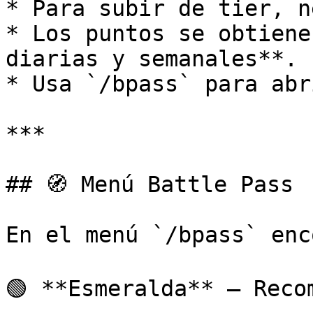
* Para subir de tier, n
* Los puntos se obtiene
diarias y semanales**.

* Usa `/bpass` para abr
***

## 🧭 Menú Battle Pass

En el menú `/bpass` enc
🟢 **Esmeralda** – Recom