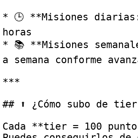
* 🕒 **Misiones diarias
horas

* 📚 **Misiones semanal
a semana conforme avanz
***

## ⬆️ ¿Cómo subo de tier?
Cada **tier = 100 puntos
Puedes conseguirlos de 