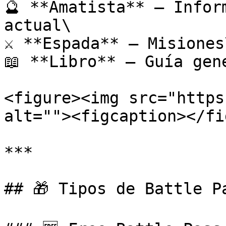
🔮 **Amatista** – Infor
actual\

⚔️ **Espada** – Misiones\
📖 **Libro** – Guía gene
<figure><img src="https
alt=""><figcaption></fi
***

## 🎁 Tipos de Battle Pa