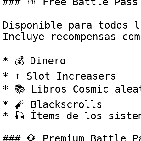
### 🆓 Free Battle Pass

Disponible para todos l
Incluye recompensas como
* 💰 Dinero

* ⬆️ Slot Increasers

* 📚 Libros Cosmic aleat
* 🧨 Blackscrolls

* 🎣 Ítems de los siste
### 💎 Premium Battle Pa