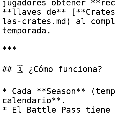
jugadores obtener **rec
**llaves de** [**Crates
las-crates.md) al compl
temporada.

***

## 🗓️ ¿Cómo funciona?

* Cada **Season** (temp
calendario**.

* El Battle Pass tiene 