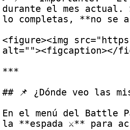
durante el mes actual. 
lo completas, **no se a
<figure><img src="https
alt=""><figcaption></fi
***

## 📌 ¿Dónde veo las mis
En el menú del Battle P
la **espada ⚔️** para ac